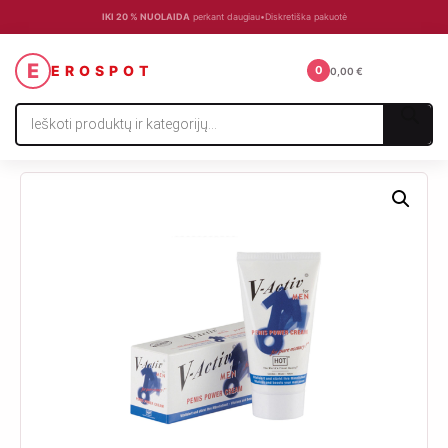
IKI 20 % NUOLAIDA
perkant daugiau
•
Diskretiška pakuotė
☰
E
EROSPOT
0
0,00
€
Products
search