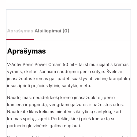
Activ
Penis
Power
Cream
Aprašymas
Atsiliepimai (0)
50
ml
Aprašymas
V-Activ Penis Power Cream 50 ml – tai stimuliuojantis kremas
vyrams, skirtas išoriniam naudojimui penio srityje. Švelniai
įmasažuotas kremas gali padėti suaktyvinti vietinę kraujotaką
ir sustiprinti pojūčius lytinių santykių metu.
Naudojimas: nedidelį kiekį kremo įmasažuokite į penio
kamieną ir pagrindą, vengdami galvutės ir pažeistos odos.
Naudokite likus kelioms minutėms iki lytinių santykių, kad
kremas spėtų įsigerti. Perteklinį kiekį prieš kontaktą su
partnerio gleivinėmis galima nuplauti.