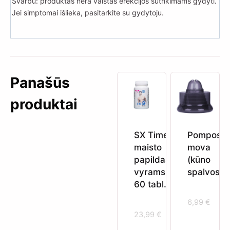
Svarbu: produktas nėra vaistas erekcijos sutrikimams gydyti.
Jei simptomai išlieka, pasitarkite su gydytoju.
Panašūs
produktai
SX Time
Pompos
maisto
mova
papildas
(kūno
vyrams
spalvos)
60 tabl.
6,99
€
23,99
€