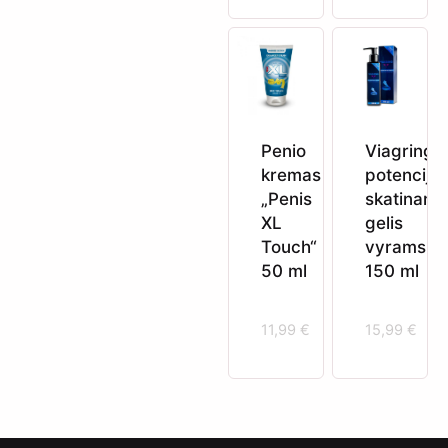
Penio
Viagring
kremas
potenciją
„Penis
skatinanti
XL
gelis
Touch“
vyrams
50 ml
150 ml
11,99
€
15,99
€