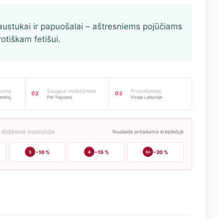
austukai ir papuošalai – aštresniems pojūčiams
erotiškam fetišui.
iunta
Saugus mokėjimas
Pristatymas
02
03
enklų
Per Paysera
Visoje Lietuvoje
 didesnė nuolaida
Nuolaida pritaikoma krepšelyje
−10 %
−15 %
−20 %
3
4
5+