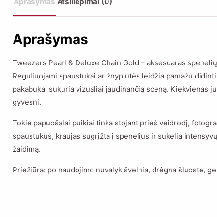
Aprašymas
Atsiliepimai (0)
Aprašymas
Tweezers Pearl & Deluxe Chain Gold – aksesuaras spenelių
Reguliuojami spaustukai ar žnyplutės leidžia pamažu didinti 
pakabukai sukuria vizualiai jaudinančią sceną. Kiekvienas ju
gyvesni.
Tokie papuošalai puikiai tinka stojant prieš veidrodį, fotogr
spaustukus, kraujas sugrįžta į spenelius ir sukelia intensyvų,
žaidimą.
Priežiūra: po naudojimo nuvalyk švelnia, drėgna šluoste, ger