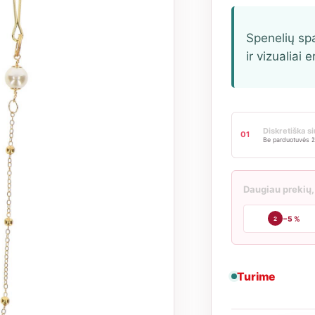
Spenelių sp
ir vizualiai 
Diskretiška s
01
Be parduotuvės ž
Daugiau prekių,
−5 %
2
Turime