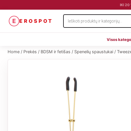
IKI 2
Products
E
EROSPOT
search
Visos katego
Home
/
Prekės
/
BDSM ir fetišas
/
Spenelių spaustukai
/
Tweeze