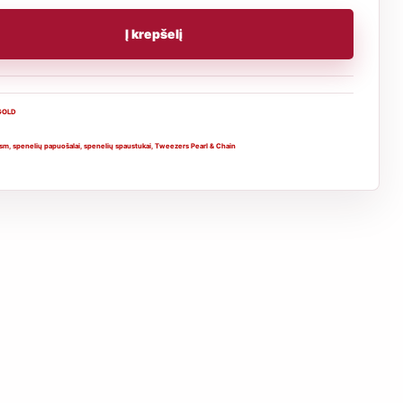
Į krepšelį
GOLD
sm
,
spenelių papuošalai
,
spenelių spaustukai
,
Tweezers Pearl & Chain