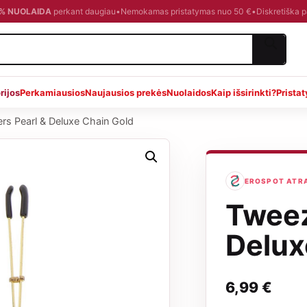
0 % NUOLAIDA
perkant daugiau
•
Nemokamas pristatymas nuo 50 €
•
Diskretiška 
rijos
Perkamiausios
Naujausios prekės
Nuolaidos
Kaip išsirinkti?
Prista
rs Pearl & Deluxe Chain Gold
EROSPOT ATRAN
Tweez
Delux
6,99
€