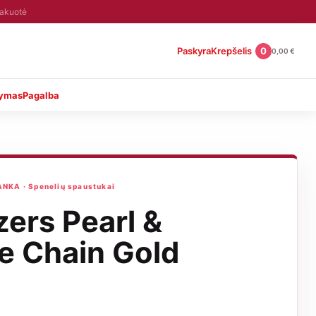
pakuotė
Paskyra
Krepšelis
0
0,00
€
tymas
Pagalba
KA · Spenelių spaustukai
ers Pearl &
e Chain Gold