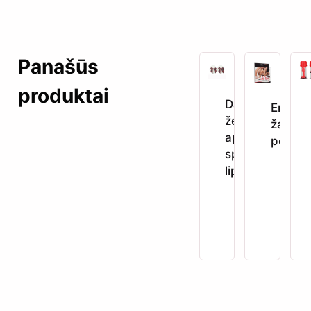
Panašūs
produktai
Daugkartiniai
Erotini
žėrintys
žaidim
apvalūs
porom
spenelių
lipdukai