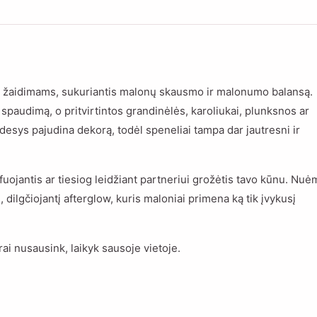
 žaidimams, sukuriantis malonų skausmo ir malonumo balansą.
spaudimą, o pritvirtintos grandinėlės, karoliukai, plunksnos ar
desys pajudina dekorą, todėl speneliai tampa dar jautresni ir
afuojantis ar tiesiog leidžiant partneriui grožėtis tavo kūnu. Nu
 dilgčiojantį afterglow, kuris maloniai primena ką tik įvykusį
ai nusausink, laikyk sausoje vietoje.