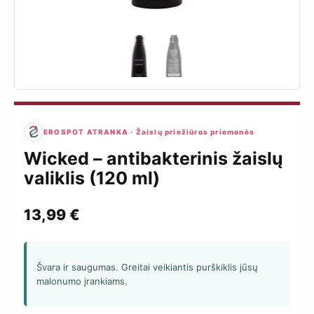
EROSPOT ATRANKA · Žaislų priežiūros priemonės
Wicked – antibakterinis žaislų
valiklis (120 ml)
13,99
€
Švara ir saugumas. Greitai veikiantis purškiklis jūsų
malonumo įrankiams.