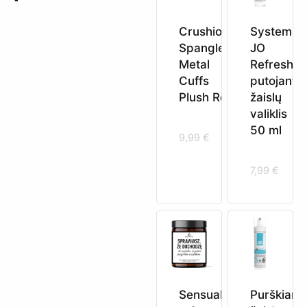
Crushious
System
Spangle
JO
Metal
Refresh
Cuffs
putojantis
Plush Red
žaislų
valiklis
50 ml
9,99
€
7,99
€
Sensuali
Purškiam