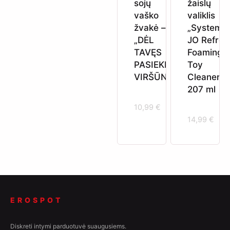
sojų
žaislų
vaško
valiklis
žvakė –
„System
„DĖL
JO Refres
TAVĘS
Foaming
PASIEKIU
Toy
VIRŠŪNĘ“
Cleaner“
207 ml
10,99
€
14,99
€
EROSPOT
Diskreti intymi parduotuvė suaugusiems.