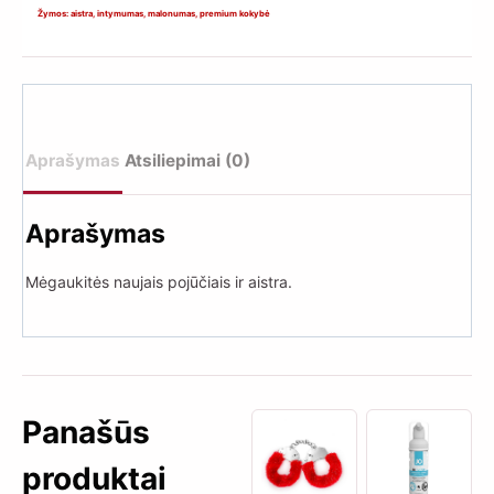
antibakterinis
Žymos:
aistra
,
intymumas
,
malonumas
,
premium kokybė
žaislų
valiklis
(120
ml)
Aprašymas
Atsiliepimai (0)
Aprašymas
Mėgaukitės naujais pojūčiais ir aistra.
Panašūs
produktai