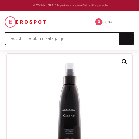
IKI 20 % NUOLAIDA
perkant daugiau
•
Diskretiška pakuotė
☰
E
EROSPOT
0
0,00
€
Products
search