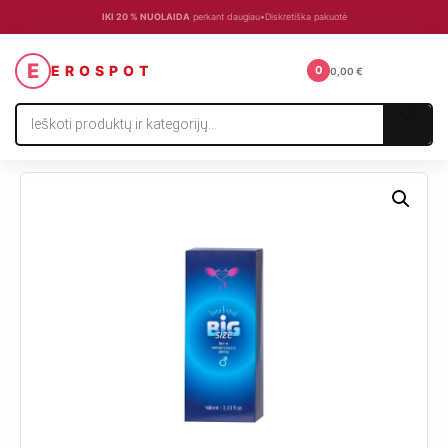
IKI 20 % NUOLAIDA
perkant daugiau
•
Diskretiška pakuotė
☰
E
EROSPOT
0
0,00
€
Products
search