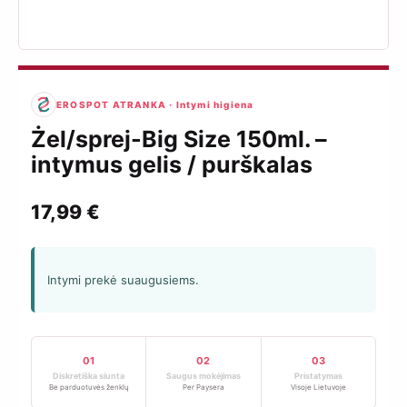
EROSPOT ATRANKA · Intymi higiena
Żel/sprej-Big Size 150ml. –
intymus gelis / purškalas
17,99
€
Intymi prekė suaugusiems.
01
02
03
Diskretiška siunta
Saugus mokėjimas
Pristatymas
Be parduotuvės ženklų
Per Paysera
Visoje Lietuvoje