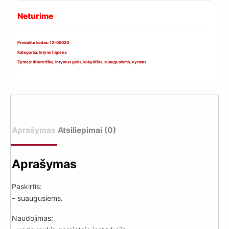
Neturime
Produkto kodas:
12-00020
Kategorija:
Intymi higiena
Žymos:
diskretiška
,
intymus gelis
,
kokybiška
,
suaugusiems
,
vyrams
Aprašymas
Atsiliepimai (0)
Aprašymas
Paskirtis:
– suaugusiems.
Naudojimas: