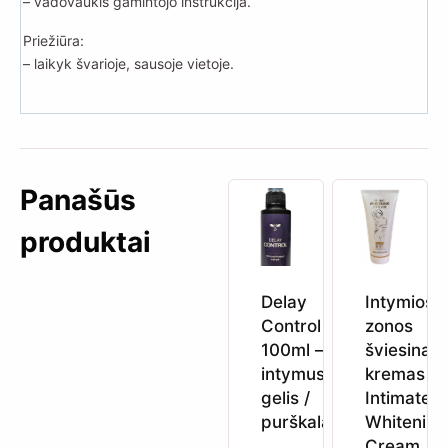
– vadovaukis gamintojo instrukcija.
Priežiūra:
– laikyk švarioje, sausoje vietoje.
Panašūs
produktai
Delay
Intymios
Control
zonos
100ml –
šviesinam
intymus
kremas H
gelis /
Intimate
purškalas
Whitening
Cream