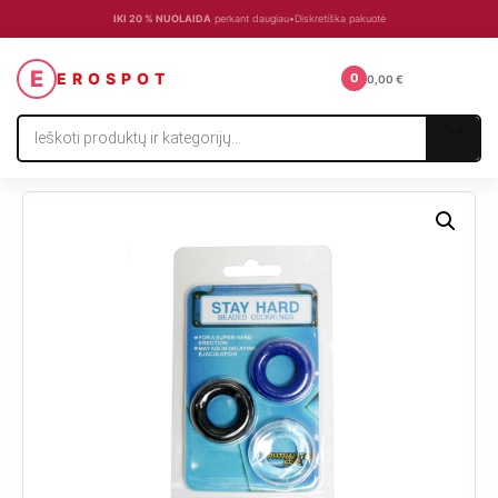
IKI 20 % NUOLAIDA
perkant daugiau
•
Diskretiška pakuotė
☰
E
EROSPOT
0
0,00
€
Products
search