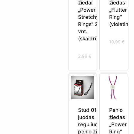
žiedai
žiedas
„Power
„Flutter
Stretchy
Ring“
Rings“ 2
(violetinis
vnt.
(skaidrūs)
10,99
€
2,99
€
Stud 01
Penio
juodas
žiedas
reguliuojamas
„Power X
penio žiedas
Ring“