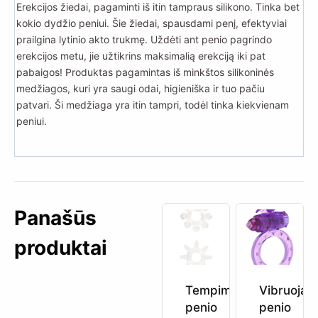
Erekcijos žiedai, pagaminti iš itin tampraus silikono. Tinka bet
kokio dydžio peniui. Šie žiedai, spausdami penį, efektyviai
prailgina lytinio akto trukmę. Uždėti ant penio pagrindo
erekcijos metu, jie užtikrins maksimalią erekciją iki pat
pabaigos! Produktas pagamintas iš minkštos silikoninės
medžiagos, kuri yra saugi odai, higieniška ir tuo pačiu
patvari. Ši medžiaga yra itin tampri, todėl tinka kiekvienam
peniui.
Panašūs
produktai
Tempimo
Vibruojant
penio
penio