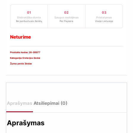
01
02
03
Diskretiška siunta
Saugus mokėjimas
Pristatymas
Be parduotuvės ženklų
Per Paysera
Visoje Lietuvoje
Neturime
Produkto kodas:
26-00077
Kategorija:
Erekcijos žiedai
Žyma:
penio žiedas
Aprašymas
Atsiliepimai (0)
Aprašymas