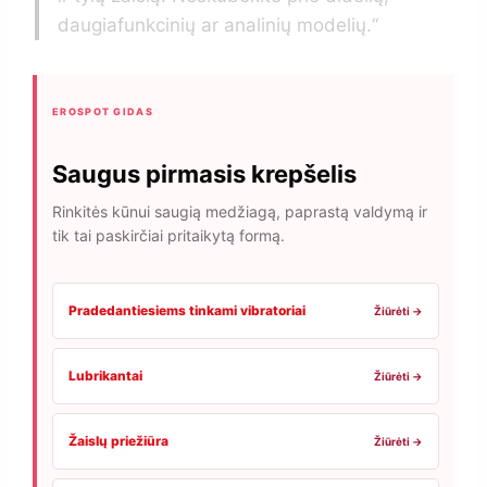
daugiafunkcinių ar analinių modelių.“
EROSPOT GIDAS
Saugus pirmasis krepšelis
Rinkitės kūnui saugią medžiagą, paprastą valdymą ir
tik tai paskirčiai pritaikytą formą.
Pradedantiesiems tinkami vibratoriai
Žiūrėti →
Lubrikantai
Žiūrėti →
Žaislų priežiūra
Žiūrėti →