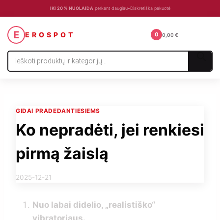
IKI 20 % NUOLAIDA
perkant daugiau
•
Diskretiška pakuotė
☰
E
EROSPOT
0
0,00
€
Products
search
GIDAI PRADEDANTIESIEMS
Ko nepradėti, jei renkiesi
pirmą žaislą
By
2025-12-21
erospotadmin
Nuo labai didelio, „realistiško“
vibratoriaus.