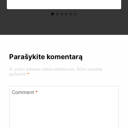
Parašykite komentarą
El. pašto adresas nebus skelbiamas.
Būtini laukeliai
pažymėti
*
Comment
*