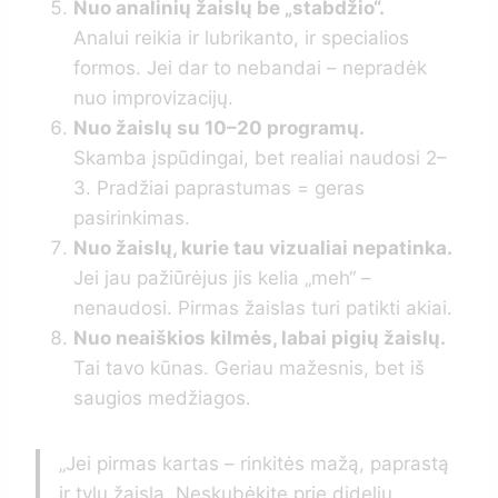
Nuo analinių žaislų be „stabdžio“.
Analui reikia ir lubrikanto, ir specialios
formos. Jei dar to nebandai – nepradėk
nuo improvizacijų.
Nuo žaislų su 10–20 programų.
Skamba įspūdingai, bet realiai naudosi 2–
3. Pradžiai paprastumas = geras
pasirinkimas.
Nuo žaislų, kurie tau vizualiai nepatinka.
Jei jau pažiūrėjus jis kelia „meh“ –
nenaudosi. Pirmas žaislas turi patikti akiai.
Nuo neaiškios kilmės, labai pigių žaislų.
Tai tavo kūnas. Geriau mažesnis, bet iš
saugios medžiagos.
„Jei pirmas kartas – rinkitės mažą, paprastą
ir tylų žaislą. Neskubėkite prie didelių,