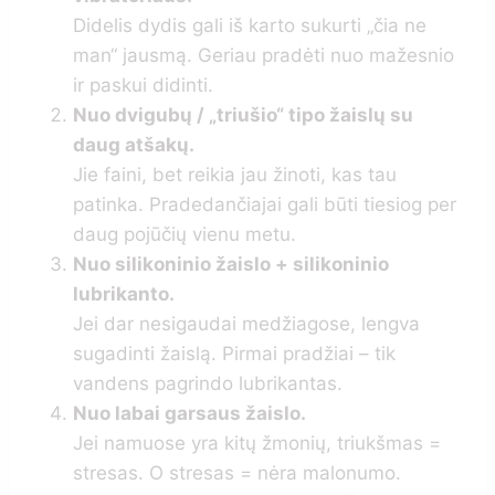
Didelis dydis gali iš karto sukurti „čia ne
man“ jausmą. Geriau pradėti nuo mažesnio
ir paskui didinti.
Nuo dvigubų / „triušio“ tipo žaislų su
daug atšakų.
Jie faini, bet reikia jau žinoti, kas tau
patinka. Pradedančiajai gali būti tiesiog per
daug pojūčių vienu metu.
Nuo silikoninio žaislo + silikoninio
lubrikanto.
Jei dar nesigaudai medžiagose, lengva
sugadinti žaislą. Pirmai pradžiai – tik
vandens pagrindo lubrikantas.
Nuo labai garsaus žaislo.
Jei namuose yra kitų žmonių, triukšmas =
stresas. O stresas = nėra malonumo.