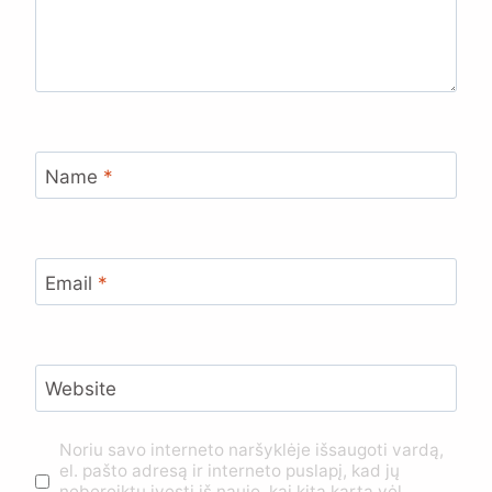
Name
*
Email
*
Website
Noriu savo interneto naršyklėje išsaugoti vardą,
el. pašto adresą ir interneto puslapį, kad jų
nebereiktų įvesti iš naujo, kai kitą kartą vėl