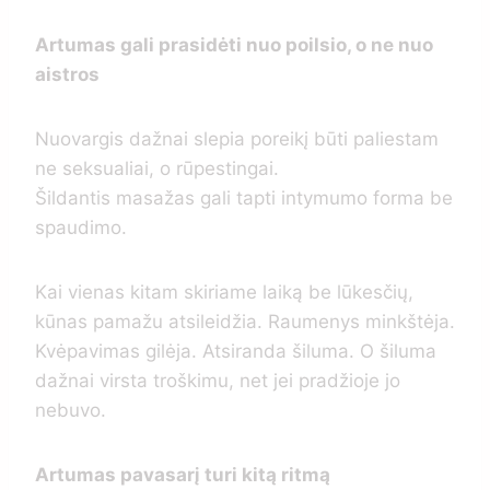
Artumas gali prasidėti nuo poilsio, o ne nuo
aistros
Nuovargis dažnai slepia poreikį būti paliestam
ne seksualiai, o rūpestingai.
Šildantis masažas gali tapti intymumo forma be
spaudimo.
Kai vienas kitam skiriame laiką be lūkesčių,
kūnas pamažu atsileidžia. Raumenys minkštėja.
Kvėpavimas gilėja. Atsiranda šiluma. O šiluma
dažnai virsta troškimu, net jei pradžioje jo
nebuvo.
Artumas pavasarį turi kitą ritmą