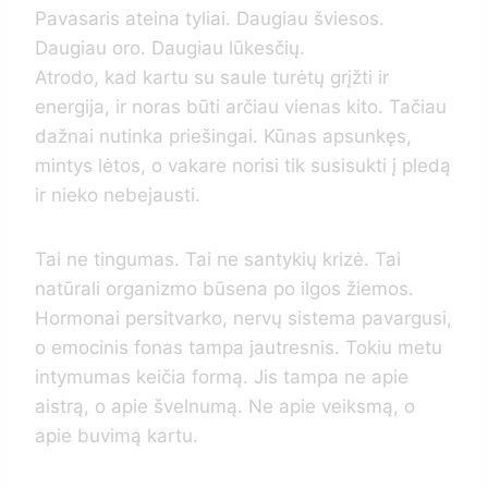
Pavasaris ateina tyliai. Daugiau šviesos.
Daugiau oro. Daugiau lūkesčių.
Atrodo, kad kartu su saule turėtų grįžti ir
energija, ir noras būti arčiau vienas kito. Tačiau
dažnai nutinka priešingai. Kūnas apsunkęs,
mintys lėtos, o vakare norisi tik susisukti į pledą
ir nieko nebejausti.
Tai ne tingumas. Tai ne santykių krizė. Tai
natūrali organizmo būsena po ilgos žiemos.
Hormonai persitvarko, nervų sistema pavargusi,
o emocinis fonas tampa jautresnis. Tokiu metu
intymumas keičia formą. Jis tampa ne apie
aistrą, o apie švelnumą. Ne apie veiksmą, o
apie buvimą kartu.