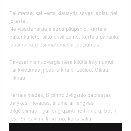
Tai metas, kai verta klausytis savęs labiau nei
įprastai.
Ne visada reikia aistros pliūpsnio. Kartais
pakanka lėto, šilto prisilietimo. Kartais pakanka
jausmo, kad esi matomas ir jaučiamas.
Pavasarinis nuovargis nėra kliūtis intymumui.
Tai kvietimas jį patirti kitaip. Lėčiau. Giliau.
Tikriau.
Kartais mažas, iš pirmo žvilgsnio paprastas
dalykas – kvapas, šiluma ar lengvas
dilgčiojimas – gali sugrąžinti ne tik norą, bet ir
ryšį. Su savimi. Ir su tuo, kuris šalia.