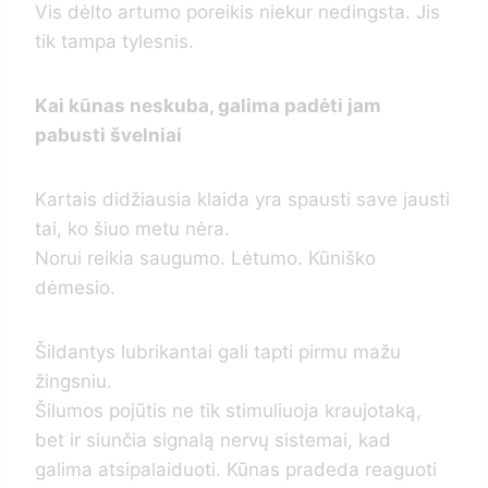
Vis dėlto artumo poreikis niekur nedingsta. Jis
tik tampa tylesnis.
Kai kūnas neskuba, galima padėti jam
pabusti švelniai
Kartais didžiausia klaida yra spausti save jausti
tai, ko šiuo metu nėra.
Norui reikia saugumo. Lėtumo. Kūniško
dėmesio.
Šildantys lubrikantai gali tapti pirmu mažu
žingsniu.
Šilumos pojūtis ne tik stimuliuoja kraujotaką,
bet ir siunčia signalą nervų sistemai, kad
galima atsipalaiduoti. Kūnas pradeda reaguoti