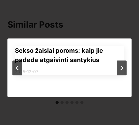
Similar Posts
Sekso žaislai poroms: kaip jie
padeda atgaivinti santykius
By
2025-12-07
erospotadmin