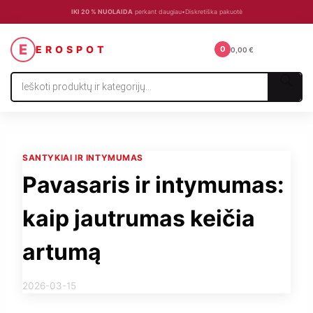
IKI 20 % NUOLAIDA
perkant daugiau
•
Diskretiška pakuotė
☰
E
EROSPOT
0
0,00
€
Products
search
SANTYKIAI IR INTYMUMAS
Pavasaris ir intymumas:
kaip jautrumas keičia
artumą
By
2026-03-15
erospotadmin