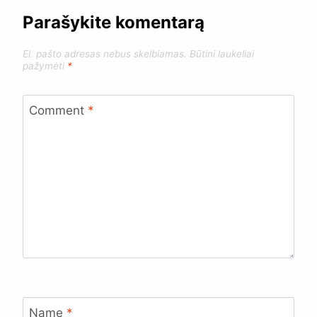
Parašykite komentarą
El. pašto adresas nebus skelbiamas.
Būtini laukeliai
pažymėti
*
Comment
*
Name
*