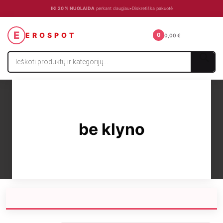
IKI 20 % NUOLAIDA
perkant daugiau
•
Diskretiška pakuotė
☰
E
EROSPOT
0
0,00
€
Products
search
be klyno