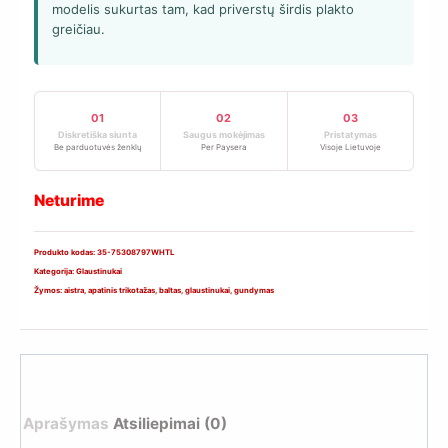
modelis sukurtas tam, kad priverstų širdis plakto
greičiau.
01
02
03
Diskretiška siunta
Saugus mokėjimas
Pristatymas
Be parduotuvės ženklų
Per Paysera
Visoje Lietuvoje
Neturime
Produkto kodas:
35-75308797WHTL
Kategorija:
Glaustinukai
Žymos:
aistra
,
apatinis trikotažas
,
baltas
,
glaustinukai
,
gundymas
Aprašymas
Atsiliepimai (0)