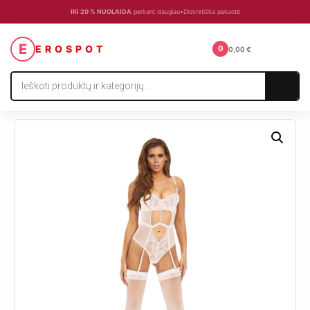
IKI 20 % NUOLAIDA
perkant daugiau
•
Diskretiška pakuotė
☰
E
EROSPOT
0
0,00
€
Products
search