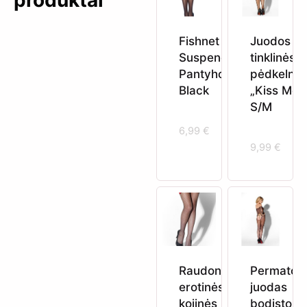
Fishnet
Juodos
Suspender
tinklinės
Pantyhose
pėdkelnė
Black
„Kiss Me“
S/M
6,99
€
9,99
€
Raudonos
Permatom
erotinės
juodas
kojinės
bodistoki