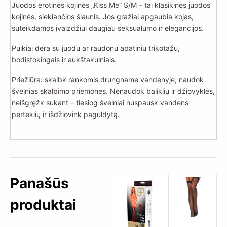
Juodos erotinės kojinės „Kiss Me“ S/M – tai klasikinės juodos
kojinės, siekiančios šlaunis. Jos gražiai apgaubia kojas,
suteikdamos įvaizdžiui daugiau seksualumo ir elegancijos.
Puikiai dera su juodu ar raudonu apatiniu trikotažu,
bodistokingais ir aukštakulniais.
Priežiūra: skalbk rankomis drungname vandenyje, naudok
švelnias skalbimo priemones. Nenaudok baliklių ir džiovyklės,
neišgręžk sukant – tiesiog švelniai nuspausk vandens
perteklių ir išdžiovink paguldytą.
Panašūs
produktai