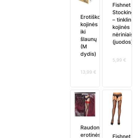
Fishnet
Stockings
Erotiškos
– tinklinės
kojinės
kojinės su
iki
nėriniais
šlaunų
(juodos)
(M
dydis)
5,99
€
13,99
€
Raudonos
erotinės
Fishnet