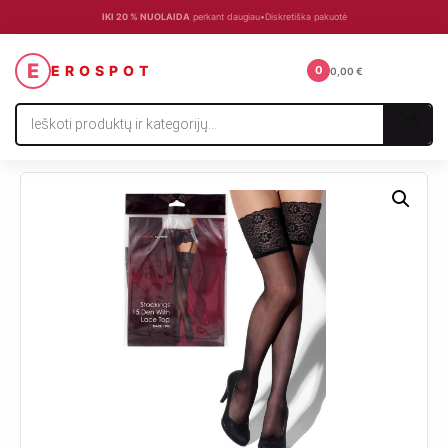
IKI 20 % NUOLAIDA
perkant daugiau
•
Diskretiška pakuotė
☰
E
EROSPOT
0
0,00
€
Products
search