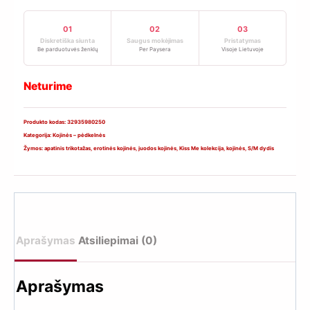
01
02
03
Diskretiška siunta
Saugus mokėjimas
Pristatymas
Be parduotuvės ženklų
Per Paysera
Visoje Lietuvoje
Neturime
Produkto kodas:
32935980250
Kategorija:
Kojinės – pėdkelnės
Žymos:
apatinis trikotažas
,
erotinės kojinės
,
juodos kojinės
,
Kiss Me kolekcija
,
kojinės
,
S/M dydis
Aprašymas
Atsiliepimai (0)
Aprašymas