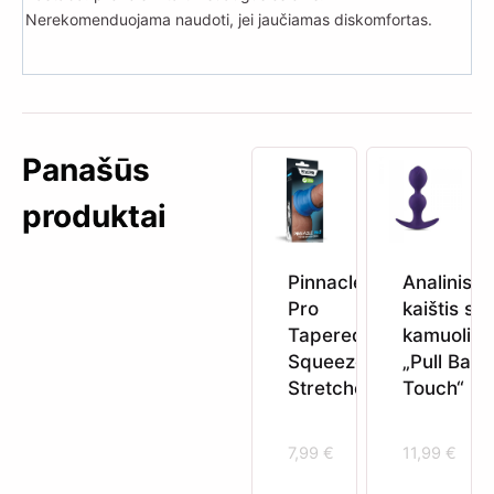
Nerekomenduojama naudoti, jei jaučiamas diskomfortas.
Panašūs
produktai
Pinnacle
Analinis
Pro
kaištis su
Tapered
kamuoliuk
Squeeze
„Pull Balls
Stretcher
Touch“
7,99
€
11,99
€