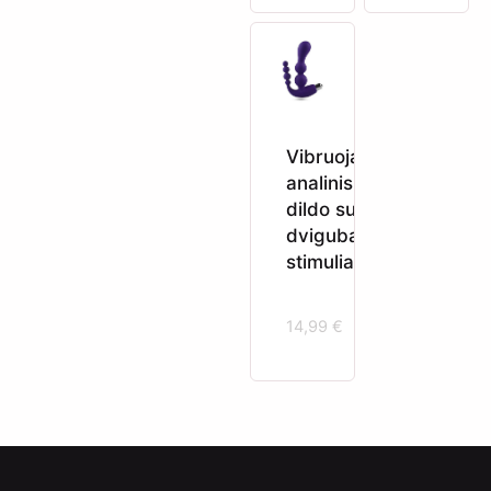
Vibruojantis
analinis
dildo su
dviguba
stimuliacija
14,99
€