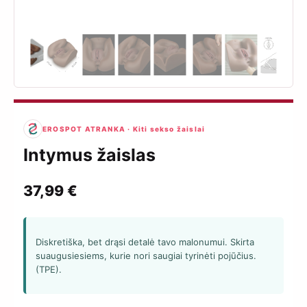
EROSPOT ATRANKA · Kiti sekso žaislai
Intymus žaislas
37,99
€
Diskretiška, bet drąsi detalė tavo malonumui. Skirta
suaugusiesiems, kurie nori saugiai tyrinėti pojūčius.
(TPE).