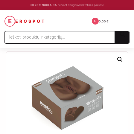
IKI 20 % NUOLAIDA
perkant daugiau
•
Diskretiška pakuotė
☰
E
EROSPOT
0
0,00
€
Products
search