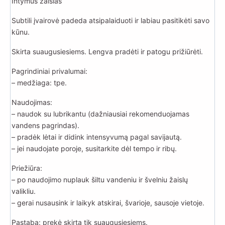
Intymus žaislas
Subtili įvairovė padeda atsipalaiduoti ir labiau pasitikėti savo
kūnu.
Skirta suaugusiesiems. Lengva pradėti ir patogu prižiūrėti.
Pagrindiniai privalumai:
– medžiaga: tpe.
Naudojimas:
– naudok su lubrikantu (dažniausiai rekomenduojamas
vandens pagrindas).
– pradėk lėtai ir didink intensyvumą pagal savijautą.
– jei naudojate poroje, susitarkite dėl tempo ir ribų.
Priežiūra:
– po naudojimo nuplauk šiltu vandeniu ir švelniu žaislų
valikliu.
– gerai nusausink ir laikyk atskirai, švarioje, sausoje vietoje.
Pastaba: prekė skirta tik suaugusiesiems.