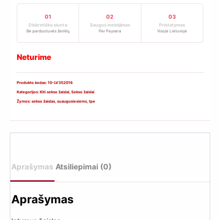
01
02
03
Diskretiška siunta
Saugus mokėjimas
Pristatymas
Be parduotuvės ženklų
Per Paysera
Visoje Lietuvoje
Neturime
Produkto kodas:
10-LV352016
Kategorijos:
Kiti sekso žaislai
,
Sekso žaislai
Žymos:
sekso žaislas
,
suaugusiesiems
,
tpe
Aprašymas
Atsiliepimai (0)
Aprašymas