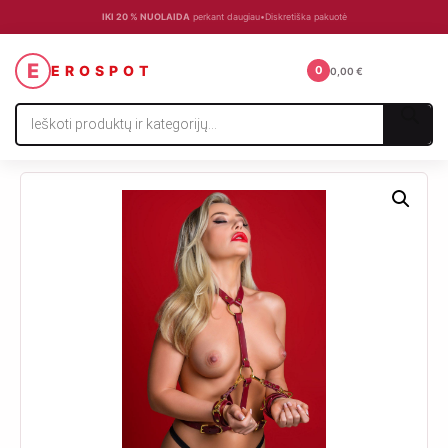
IKI 20 % NUOLAIDA
perkant daugiau
•
Diskretiška pakuotė
☰
E
EROSPOT
0
0,00
€
Products
search