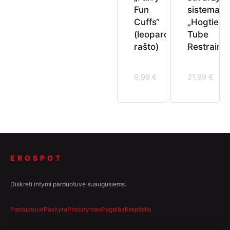
Fun
sistema
Cuffs“
„Hogtie
(leopardo
Tube
rašto)
Restraint“
9,99
€
21,99
€
EROSPOT
Diskreti intymi parduotuvė suaugusiems.
Parduotuvė
Paskyra
Pristatymas
Pagalba
Krepšelis