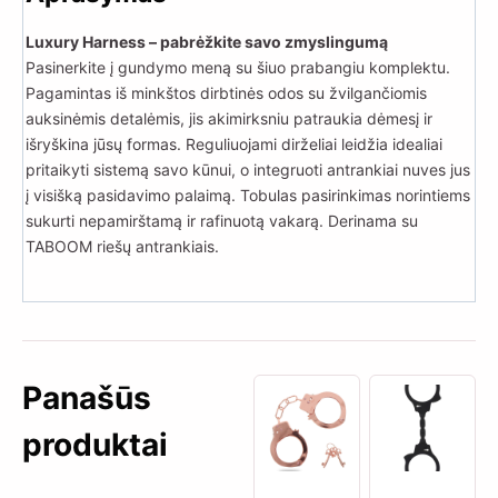
Luxury Harness – pabrėžkite savo zmyslingumą
Pasinerkite į gundymo meną su šiuo prabangiu komplektu.
Pagamintas iš minkštos dirbtinės odos su žvilgančiomis
auksinėmis detalėmis, jis akimirksniu patraukia dėmesį ir
išryškina jūsų formas. Reguliuojami dirželiai leidžia idealiai
pritaikyti sistemą savo kūnui, o integruoti antrankiai nuves jus
į visišką pasidavimo palaimą. Tobulas pasirinkimas norintiems
sukurti nepamirštamą ir rafinuotą vakarą. Derinama su
TABOOM riešų antrankiais.
Panašūs
produktai