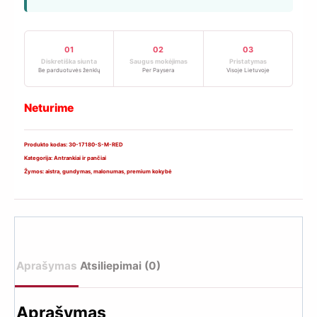
01
02
03
Diskretiška siunta
Saugus mokėjimas
Pristatymas
Be parduotuvės ženklų
Per Paysera
Visoje Lietuvoje
Neturime
Produkto kodas:
30-17180-S-M-RED
Kategorija:
Antrankiai ir pančiai
Žymos:
aistra
,
gundymas
,
malonumas
,
premium kokybė
Aprašymas
Atsiliepimai (0)
Aprašymas