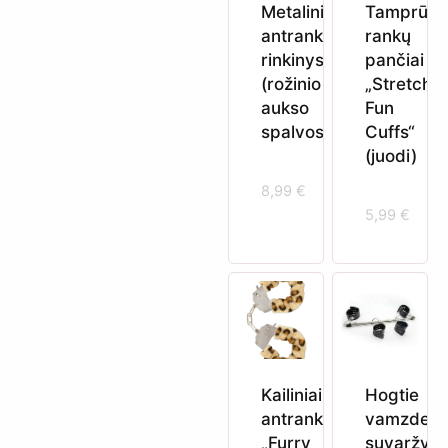
Metalinių
Tamprūs
antrankių
rankų
rinkinys
pančiai
(rožinio
„Stretchy
aukso
Fun
spalvos)
Cuffs“
(juodi)
8,99
€
5,99
€
Kailiniai
Hogtie
antrankiai
vamzdeli
„Furry
suvaržym